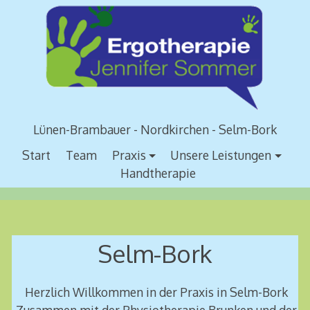
Zum
Inhalt
springen
Lünen-Brambauer - Nordkirchen - Selm-Bork
Start
Team
Praxis
Unsere Leistungen
Handtherapie
Selm-
Selm-Bork
Bork
Herzlich Willkommen in der Praxis in Selm-Bork