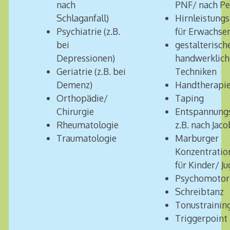
nach
PNF/ nach Per
Schlaganfall)
Hirnleistungs
Psychiatrie (z.B.
für Erwachse
bei
gestalterisch
Depressionen)
handwerklich
Geriatrie (z.B. bei
Techniken
Demenz)
Handtherapie
Orthopädie/
Taping
Chirurgie
Entspannung
Rheumatologie
z.B. nach Jac
Traumatologie
Marburger
Konzentratio
für Kinder/ J
Psychomotor
Schreibtanz
Tonustrainin
Triggerpoint